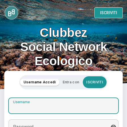
ISCRIVITI
Clubbez
Social Network
Ecologico
Username Accedi
Entra con
ISCRIVITI
Username
Password