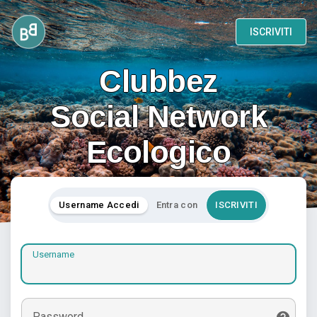
ISCRIVITI
Clubbez
Social Network
Ecologico
Username Accedi
Entra con
ISCRIVITI
Username
Password