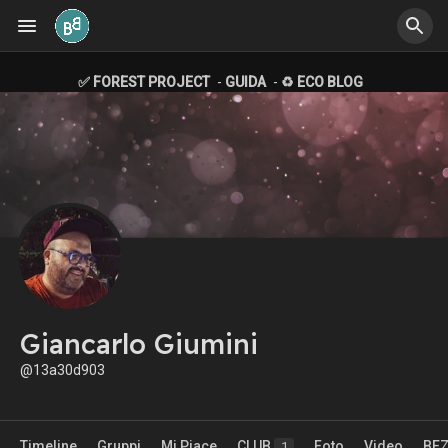
✅ FOREST PROJECT
-
GUIDA
-
♻️ ECO BLOG
Giancarlo Giumini
@13a30d903
Timeline
Gruppi
Mi Piace
CLUB
Foto
Video
BE
1