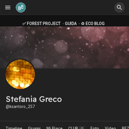
✅ FOREST PROJECT
-
GUIDA
-
♻️ ECO BLOG
Stefania Greco
@ksantoro_257
Timeline
Gruppi
Mi Piace
CLUB
Foto
Video
BE
0