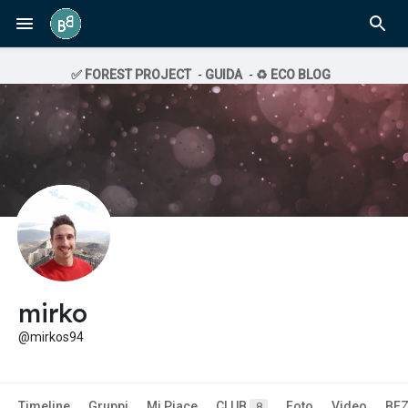
✅ FOREST PROJECT
-
GUIDA
-
♻️ ECO BLOG
mirko
@mirkos94
Timeline
Gruppi
Mi Piace
CLUB
Foto
Video
BE
8