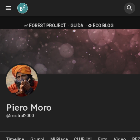
✅ FOREST PROJECT
-
GUIDA
-
♻️ ECO BLOG
Piero Moro
@mistral2000
Timeline
Gruppi
Mi Piace
CLUB
Foto
Video
BE
0