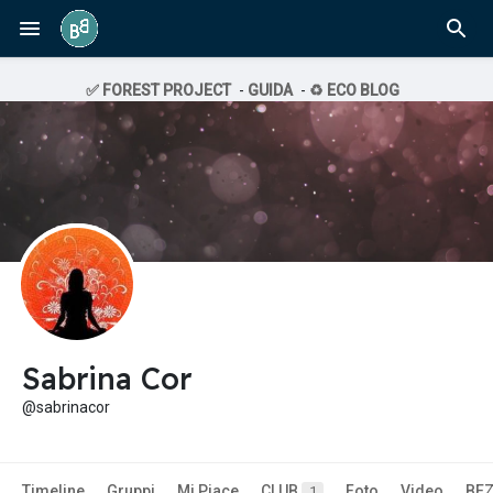
✅ FOREST PROJECT
-
GUIDA
-
♻️ ECO BLOG
Sabrina Cor
@sabrinacor
Timeline
Gruppi
Mi Piace
CLUB
Foto
Video
BE
1