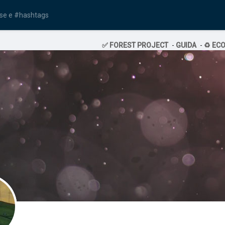
✅ FOREST PROJECT
-
GUIDA
-
♻️ EC