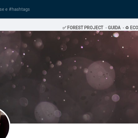
✅ FOREST PROJECT
-
GUIDA
-
♻️ EC