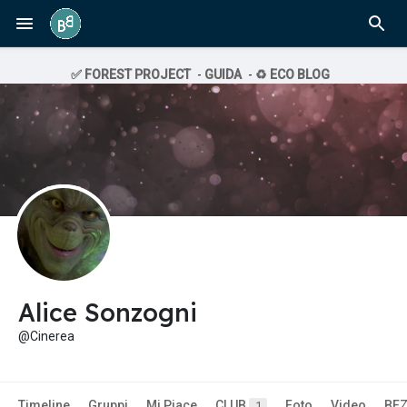
✅ FOREST PROJECT
-
GUIDA
-
♻️ ECO BLOG
Alice Sonzogni
@Cinerea
Timeline
Gruppi
Mi Piace
CLUB
Foto
Video
BE
1