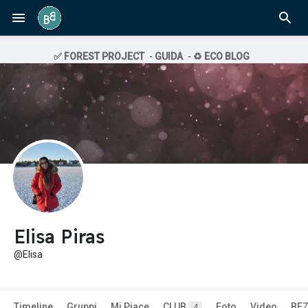
✅ FOREST PROJECT
-
GUIDA
-
♻️ ECO BLOG
Elisa Piras
@Elisa
Timeline
Gruppi
Mi Piace
CLUB
Foto
Video
BE
4