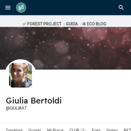
✅ FOREST PROJECT
-
GUIDA
-
♻️ ECO BLOG
Giulia Bertoldi
@GIULIA97
Timeline
Gruppi
Mi Piace
CLUB
Foto
Video
BE
1