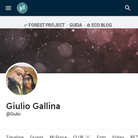
✅ FOREST PROJECT
-
GUIDA
-
♻️ ECO BLOG
Giulio Gallina
@Giulio
Timeline
Gruppi
Mi Piace
CLUB
Foto
Video
BE
2