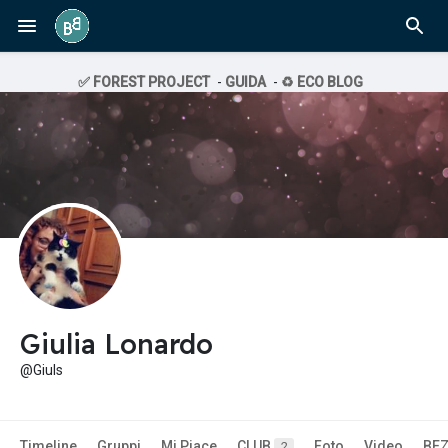
✅ FOREST PROJECT
-
GUIDA
-
♻️ ECO BLOG
Giulia Lonardo
@Giuls
Timeline
Gruppi
Mi Piace
CLUB
Foto
Video
BE
2