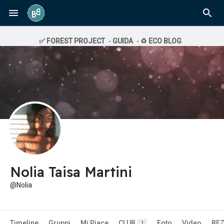
✅ FOREST PROJECT
-
GUIDA
-
♻️ ECO BLOG
Nolia Taisa Martini
@Nolia
Timeline
Gruppi
Mi Piace
CLUB
Foto
Video
BE
1