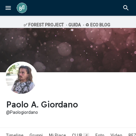
✅ FOREST PROJECT
-
GUIDA
-
♻️ ECO BLOG
Paolo A. Giordano
@Paologiordano
Timeline
Gruppi
Mi Piace
CLUB
Foto
Video
BE
4