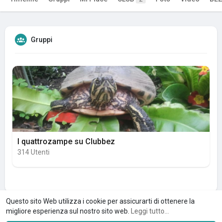
Gruppi
I quattrozampe su Clubbez
314 Utenti
Questo sito Web utilizza i cookie per assicurarti di ottenere la
migliore esperienza sul nostro sito web.
Leggi tutto...