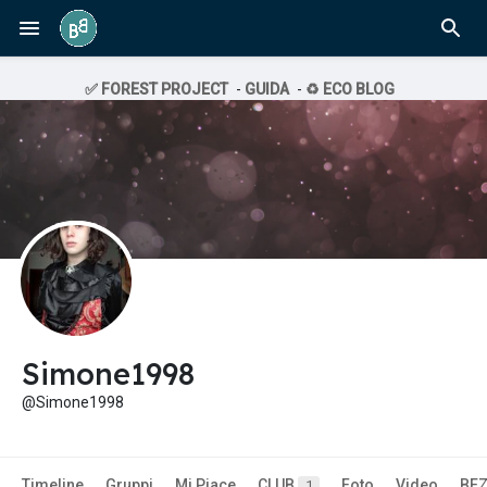
✅ FOREST PROJECT
-
GUIDA
-
♻️ ECO BLOG
Simone1998
@Simone1998
Timeline
Gruppi
Mi Piace
CLUB
Foto
Video
BE
1