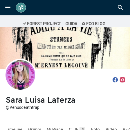
✅ FOREST PROJECT
-
GUIDA
-
♻️ ECO BLOG
Sara Luisa Laterza
@Venusdeathtrap
Timeline
Gruppi
Mi Piace
CLUB
Foto
Video
BE
5