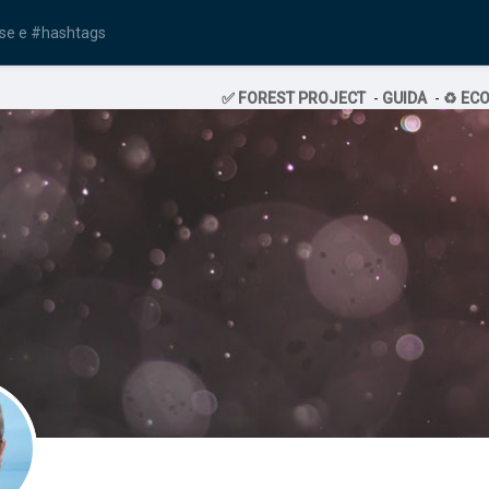
✅ FOREST PROJECT
-
GUIDA
-
♻️ EC