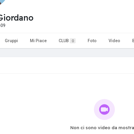
Giordano
409
Gruppi
Mi Piace
CLUB
Foto
Video
0
Non ci sono video da mostra