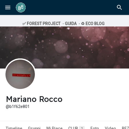
✅ FOREST PROJECT
-
GUIDA
-
♻️ ECO BLOG
Mariano Rocco
@b1f62e801
Timeline
Gruppi
Mi Piace
CLUB
Foto
Video
BE
2