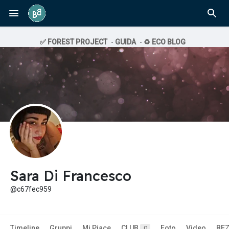
✅ FOREST PROJECT
-
GUIDA
-
♻️ ECO BLOG
Sara Di Francesco
@c67fec959
Timeline
Gruppi
Mi Piace
CLUB
Foto
Video
BE
0