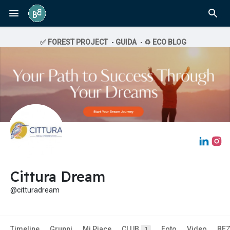
✅ FOREST PROJECT
-
GUIDA
-
♻️ ECO BLOG
Cittura Dream
@citturadream
Timeline
Gruppi
Mi Piace
CLUB
Foto
Video
BE
1