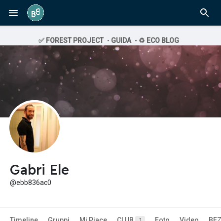
✅ FOREST PROJECT
-
GUIDA
-
♻️ ECO BLOG
Gabri Ele
@ebb836ac0
Timeline
Gruppi
Mi Piace
CLUB
Foto
Video
BE
1