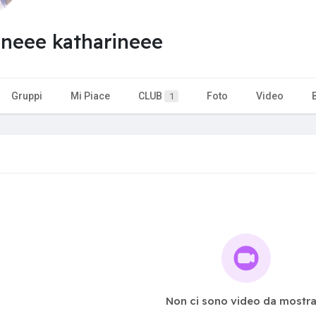
ineee katharineee
Gruppi
Mi Piace
CLUB
Foto
Video
1
Non ci sono video da mostra