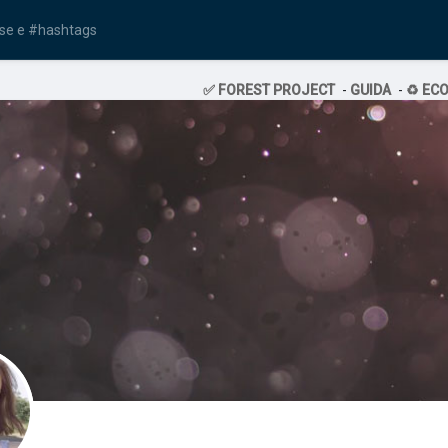
✅ FOREST PROJECT
-
GUIDA
-
♻️ EC