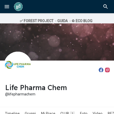
✅ FOREST PROJECT
-
GUIDA
-
♻️ ECO BLOG
Life Pharma Chem
@lifepharmachem
Timeline
Gruppi
Mi Piace
CLUB
Foto
Video
BE
1