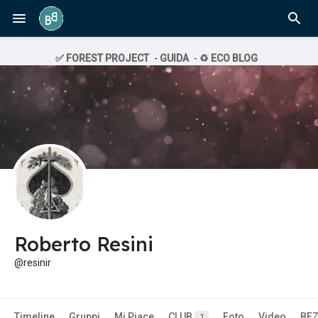
✅ FOREST PROJECT
-
GUIDA
-
♻️ ECO BLOG
Roberto Resini
@resinir
Timeline
Gruppi
Mi Piace
CLUB
Foto
Video
BE
1