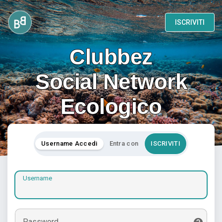
ISCRIVITI
Clubbez
Social Network
Ecologico
Username Accedi
Entra con
ISCRIVITI
Username
Password