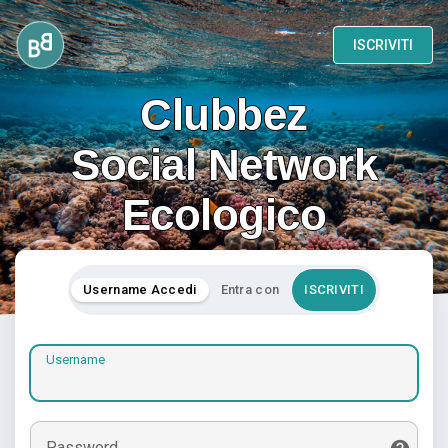
ISCRIVITI
Clubbez
Social Network
Ecologico
Username Accedi
Entra con
ISCRIVITI
Username
Password