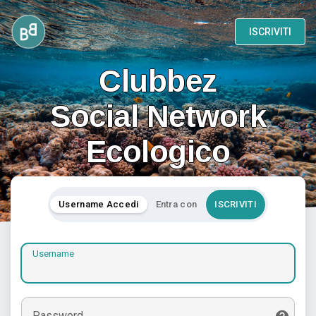
ISCRIVITI
Clubbez
Social Network
Ecologico
Username Accedi
Entra con
ISCRIVITI
Username
Password