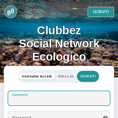
ISCRIVITI
Clubbez
Social Network
Ecologico
Username Accedi
Entra con
ISCRIVITI
Username
Password