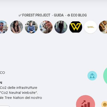
✅ FOREST PROJECT
-
GUIDA
-
♻️ ECO BLOG
ICO
N
2 delle infrastrutture
 "Co2 Neutral Website".
ciale Tree Nation del nostro