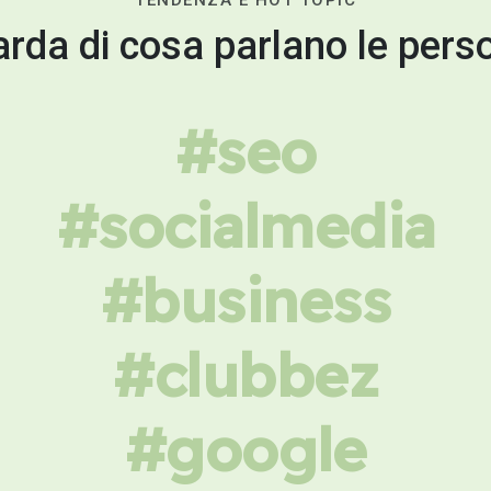
TENDENZA E HOT TOPIC
rda di cosa parlano le pers
#seo
#socialmedia
#business
#clubbez
#google