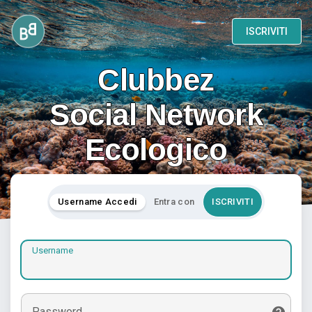
ISCRIVITI
Clubbez
Social Network
Ecologico
Username Accedi
Entra con
ISCRIVITI
Username
Password