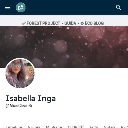
✅ FOREST PROJECT
-
GUIDA
-
♻️ ECO BLOG
Isabella Inga
@AliasGleanBi
Timeline
Gruppi
Mi Piace
CLUB
Foto
Video
BE
1