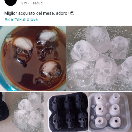
3 w
·
Traduci
Miglior acquisto del mese, adoro! 😍
#ice
#skull
#love