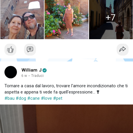
+7
William J
6 w
·
Traduci
Tornare a casa dal lavoro, trovare l'amore incondizionato che ti
aspetta e appena ti vede fa quell'espressione... ❣️
#bau
#dog
#cane
#love
#pet