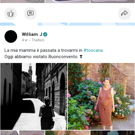
William J
4 w
·
Traduci
La mia mamma è passata a trovarmi in
#toscana
.
Oggi abbiamo visitato Buonconvento. ❣️