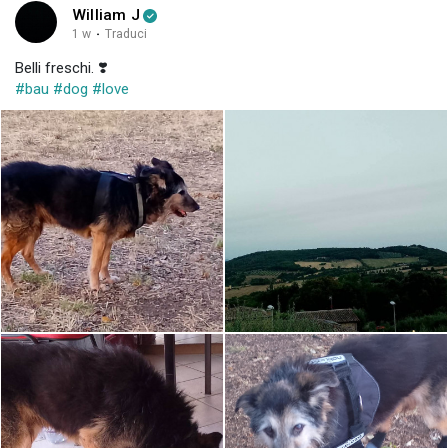
William J
1 w
·
Traduci
Belli freschi. ❣️
#bau
#dog
#love