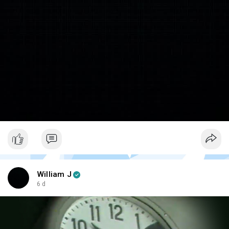
William J
6 d