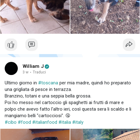
William J
3 w
·
Traduci
Ultimo giorno in
#toscana
per mia madre, quindi ho preparato
una grigliata di pesce in terrazza.
Branzino, totani e una seppia bella grossa.
Poi ho messo nel cartoccio gli spaghetti ai frutti di mare e
polpo che avevo fatto l'altro ieri, così questa sera li scaldo e li
mangiamo belli "cartocciosi". 🤤
#cibo
#food
#italianfood
#italia
#italy