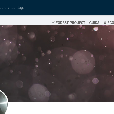
✅ FOREST PROJECT
-
GUIDA
-
♻️ EC