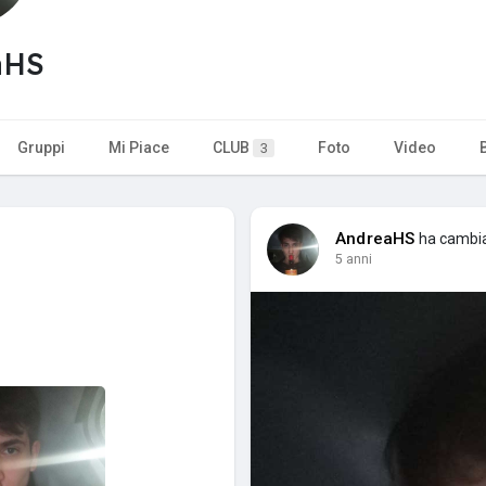
aHS
Gruppi
Mi Piace
CLUB
Foto
Video
3
AndreaHS
ha cambiat
5 anni