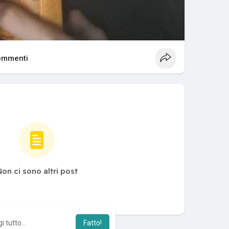
ommenti
on ci sono altri post
i tutto...
Fatto!