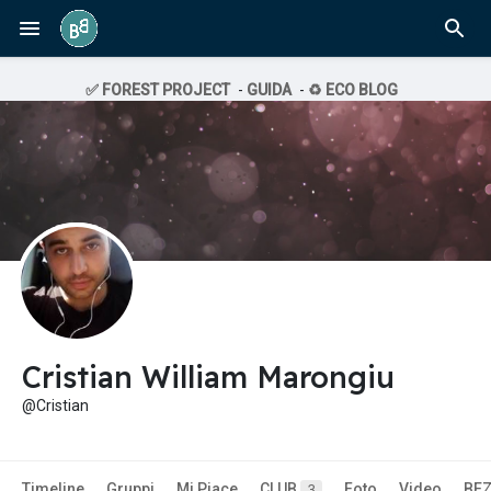
✅ FOREST PROJECT
-
GUIDA
-
♻️ ECO BLOG
Cristian William Marongiu
@Cristian
Timeline
Gruppi
Mi Piace
CLUB
Foto
Video
BE
3