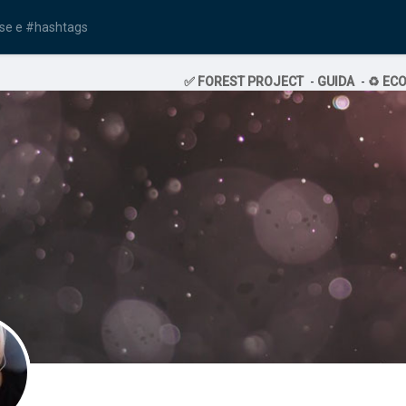
✅ FOREST PROJECT
-
GUIDA
-
♻️ EC