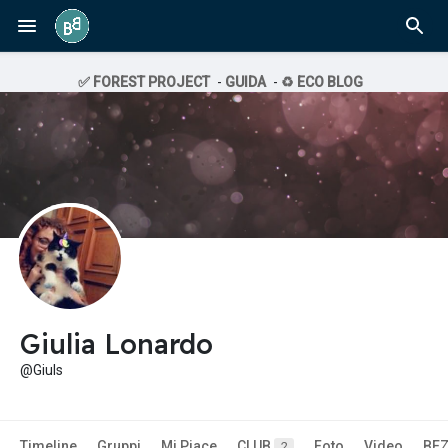
✅ FOREST PROJECT
-
GUIDA
-
♻️ ECO BLOG
Giulia Lonardo
@Giuls
Timeline
Gruppi
Mi Piace
CLUB
Foto
Video
BE
2