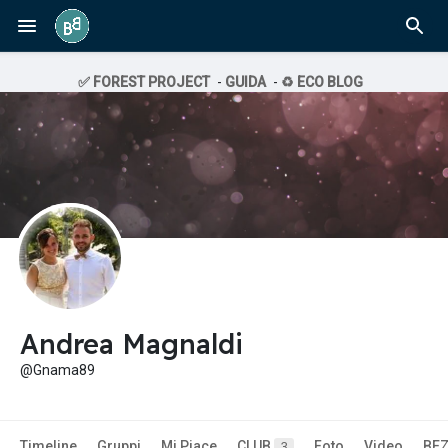
✅ FOREST PROJECT
-
GUIDA
-
♻️ ECO BLOG
Andrea Magnaldi
@Gnama89
Timeline
Gruppi
Mi Piace
CLUB
Foto
Video
BE
3