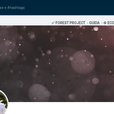
✅ FOREST PROJECT
-
GUIDA
-
♻️ EC