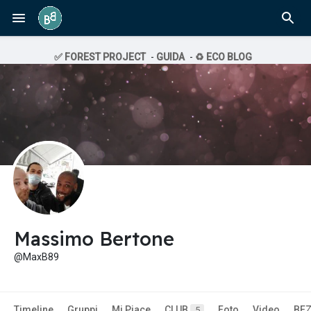
✅ FOREST PROJECT
-
GUIDA
-
♻️ ECO BLOG
Massimo Bertone
@MaxB89
Timeline
Gruppi
Mi Piace
CLUB
Foto
Video
BE
5