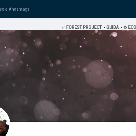
✅ FOREST PROJECT
-
GUIDA
-
♻️ EC