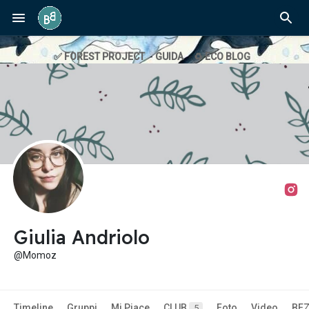
✅ FOREST PROJECT
-
GUIDA
-
♻️ ECO BLOG
Giulia Andriolo
@Momoz
Timeline
Gruppi
Mi Piace
CLUB
Foto
Video
BE
5