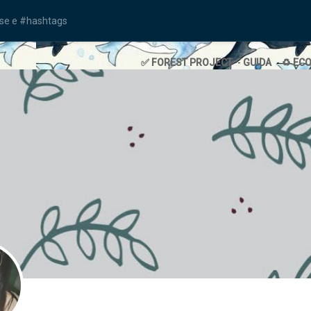
✅ FOREST PROJECT
-
GUIDA
-
♻️ EC