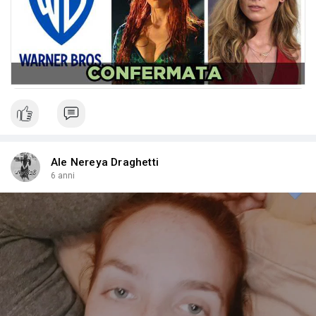
Per questo motivo, anche noi ci schieriamo nel nostro
piccolo:
#justiceforjohnnydeep
❤
Ale Nereya Draghetti
6 anni