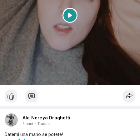
P
l
a
y
Ale Nereya Draghetti
6 anni
·
Traduci
Datemi una mano se potete!