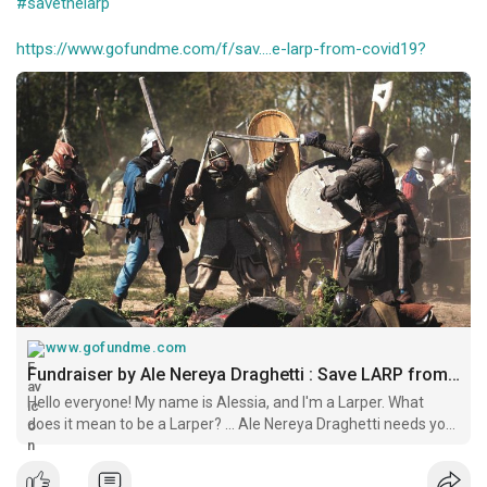
#savethelarp
https://www.gofundme.com/f/sav....e-larp-from-covid19?
www.gofundme.com
Fundraiser by Ale Nereya Draghetti : Save LARP from Covid-19
Hello everyone! My name is Alessia, and I'm a Larper. What
does it mean to be a Larper? … Ale Nereya Draghetti needs your
support for Save LARP from Covid-19