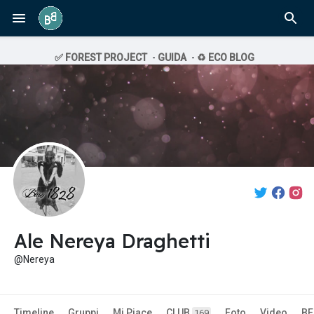
✅ FOREST PROJECT
-
GUIDA
-
♻️ ECO BLOG
Ale Nereya Draghetti
@Nereya
Timeline
Gruppi
Mi Piace
CLUB
Foto
Video
BE
169