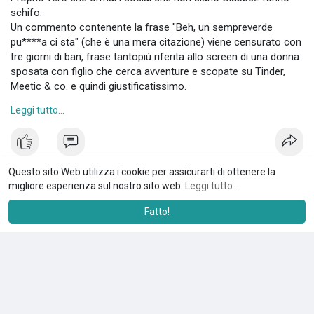
schifo.
Un commento contenente la frase "Beh, un sempreverde
pu****a ci sta" (che è una mera citazione) viene censurato con
tre giorni di ban, frase tantopiú riferita allo screen di una donna
sposata con figlio che cerca avventure e scopate su Tinder,
Meetic & co. e quindi giustificatissimo.
Altri insulti ben peggiori sotto lo stesso post, invece, nulla.
Leggi tutto...
BAH.
A scrivere la verità la gente si prende sempre male. Fedeltà e
serietá sono sopravvalutate ormai.
Questo sito Web utilizza i cookie per assicurarti di ottenere la
migliore esperienza sul nostro sito web.
Leggi tutto...
Ale Nereya Draghetti
6 anni
·
Traduci
Fatto!
Donburi time!