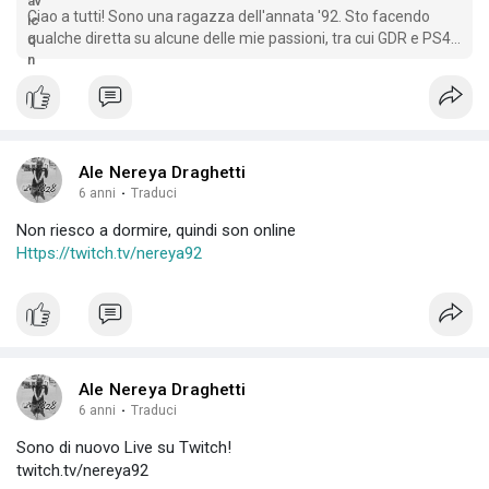
Ciao a tutti! Sono una ragazza dell'annata '92. Sto facendo
qualche diretta su alcune delle mie passioni, tra cui GDR e PS4,
abbinandoli a qualche chiacchierata più o meno impegnata.
Tratto di vari ambiti e più avanti mi piacerebbe
Ale Nereya Draghetti
6 anni
·
Traduci
Non riesco a dormire, quindi son online
Https://twitch.tv/nereya92
Ale Nereya Draghetti
6 anni
·
Traduci
Sono di nuovo Live su Twitch!
twitch.tv/nereya92