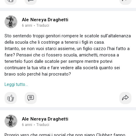
Ale Nereya Draghetti
6 anni
·
Traduci
Sto sentendo troppi genitori rompere le scatole sull'altalenanza
della scuola che li costringe a tenersi i figli in casa.
Intanto, se non vuoi starci assieme, un figlio cazzo l'hai fatto a
fare? Pensavi che ci fossero scuola, amichetti, morosa a
tenertelo fuori dalle scatole per sempre mentre potevi
continuare la tua vita e fare vedere alla società quanto sei
bravo solo perché hai procreato?
Secondo, magari ragionerei sul tipo di educazione che ho dato
Leggi tutto...
alla mia prole, se da madre/padre mi rompo le palle ad averlo
attorno.
Ale Nereya Draghetti
6 anni
·
Traduci
Proprio vero che ormai i social che non siano Clubbez fanno