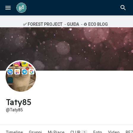
✅ FOREST PROJECT
-
GUIDA
-
♻️ ECO BLOG
Taty85
@Taty85
Timeline
Gruppi
Mi Piace
CLUB
Foto
Video
BE
1