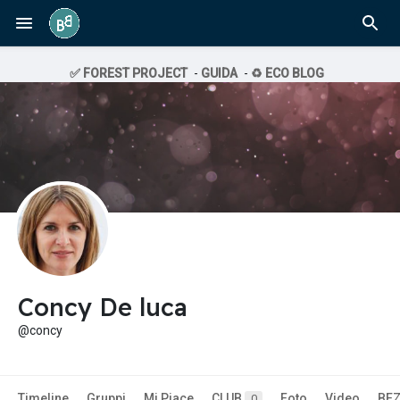
✅ FOREST PROJECT
-
GUIDA
-
♻️ ECO BLOG
Concy De luca
@concy
Timeline
Gruppi
Mi Piace
CLUB
Foto
Video
BE
0