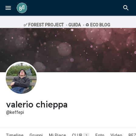
✅ FOREST PROJECT
-
GUIDA
-
♻️ ECO BLOG
valerio chieppa
@keffepi
Timeline
Gruppi
Mi Piace
CLUB
Foto
Video
BE
1