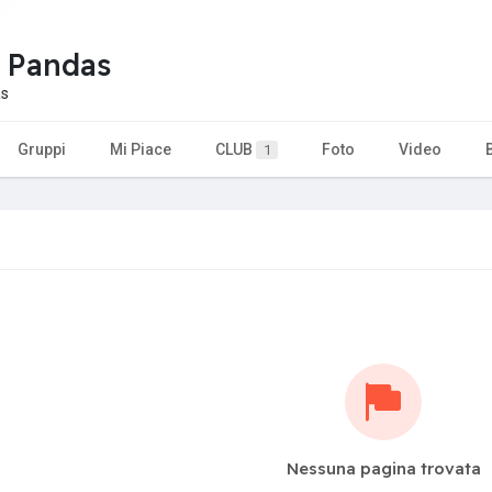
 Pandas
as
Gruppi
Mi Piace
CLUB
Foto
Video
1
Nessuna pagina trovata