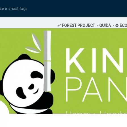
✅ FOREST PROJECT
-
GUIDA
-
♻️ EC